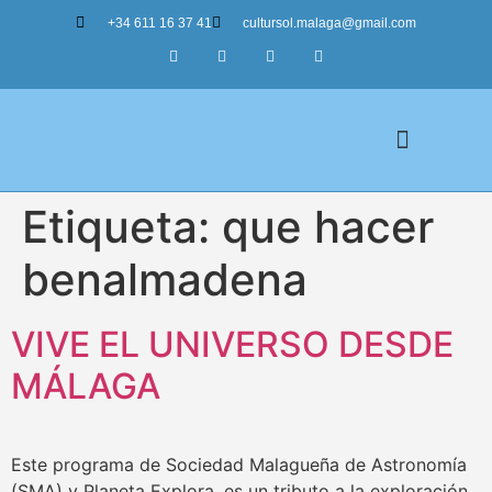
+34 611 16 37 41
cultursol.malaga@gmail.com
Etiqueta:
que hacer
Nuestros Tours
benalmadena
VIVE EL UNIVERSO DESDE
MÁLAGA
Este programa de Sociedad Malagueña de Astronomía
(SMA) y Planeta Explora, es un tributo a la exploración,