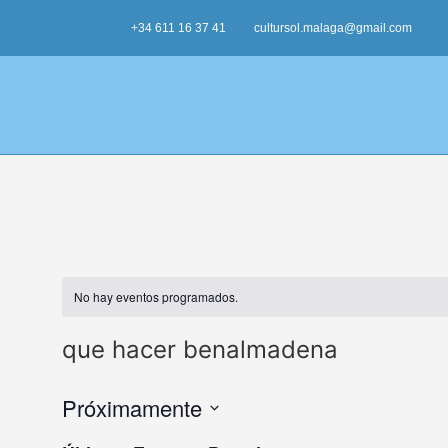
+34 611 16 37 41
cultursol.malaga@gmail.com
No hay eventos programados.
que hacer benalmadena
Próximamente
Seleccionar
fecha.