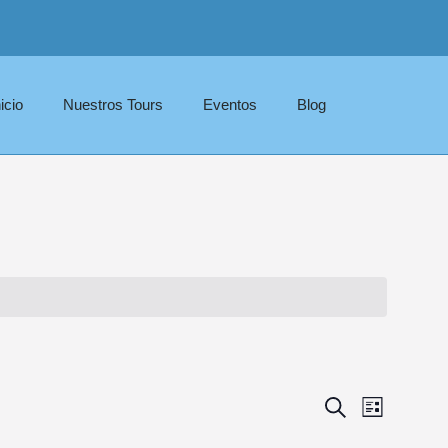
nicio
Nuestros Tours
Eventos
Blog
Navegac
Nave
Buscar
Lista
de