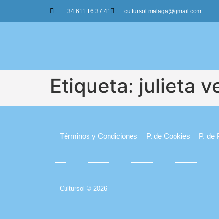
+34 611 16 37 41
cultursol.malaga@gmail.com
Etiqueta:
julieta 
Términos y Condiciones
P. de Cookies
P. de 
Cultursol © 2026