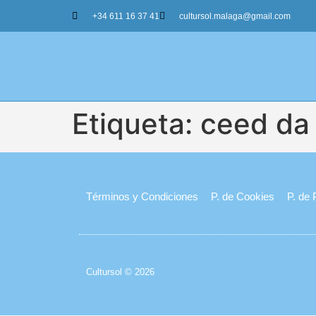
+34 611 16 37 41
cultursol.malaga@gmail.com
Etiqueta:
ceed da 
Términos y Condiciones
P. de Cookies
P. de 
Cultursol © 2026