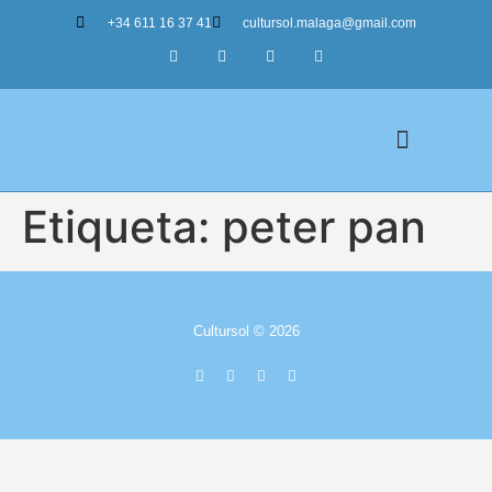
+34 611 16 37 41
cultursol.malaga@gmail.com
Etiqueta:
peter pan
Nuestros Tours
Cultursol © 2026