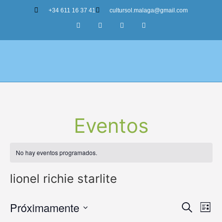
+34 611 16 37 41
cultursol.malaga@gmail.com
Nuestros Tours
Eventos
No hay eventos programados.
lionel richie starlite
Nave
Na
Próximamente
Buscar
Lista
Seleccionar